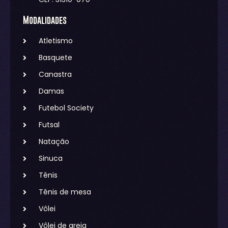
Modalidades
Atletismo
Basquete
Canastra
Damas
Futebol Society
Futsal
Natação
Sinuca
Tênis
Tênis de mesa
Vôlei
Vôlei de areia